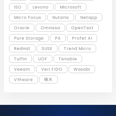
ISO
Levono
Microsoft
Micro Focus
Nutanix
Netapp
Oracle
Omnissa
OpenText
Pure Storage
PA
Profet AI
RedHat
SUSE
Trend Micro
Tuffin
UOF
Tenable
Veeam
Veri FIDO
Wasabi
VＭware
啄木