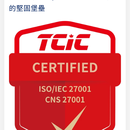
的堅固堡壘