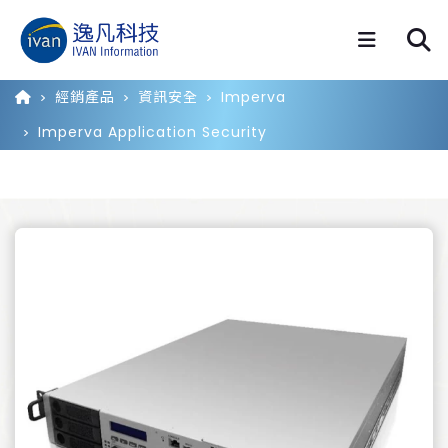
經銷產品
資訊安全
Imperva
Imperva Application Security